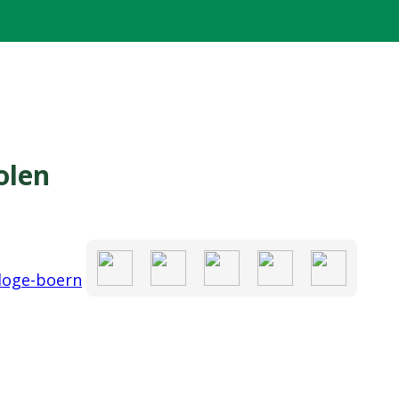
olen
loge-boern