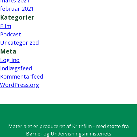
marts 2021
februar 2021
Kategorier
Film
Podcast
Uncategorized
Meta
Log ind
Indlægsfeed
Kommentarfeed
WordPress.org
Materialet er produceret af Krithfilm - med støtte fra
Børne- og Undervisningsministeriets