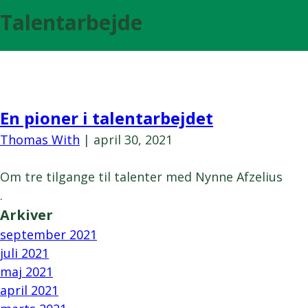
Film
Talentarbejde
Podcast
En pioner i talentarbejdet
Thomas With
|
april 30, 2021
Om tre tilgange til talenter med Nynne Afzelius
.
Arkiver
september 2021
juli 2021
maj 2021
april 2021